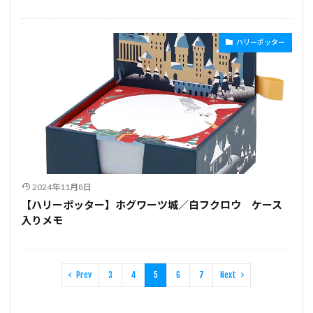
ハリーポッター
2024年11月8日
【ハリーポッター】ホグワーツ城／白フクロウ ケース
入りメモ
Prev
3
4
5
6
7
Next