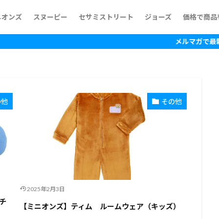
ニオンズ
スヌーピー
セサミストリート
ジョーズ
価格で商品
~500円
500円~1,
1,000円~
1,500円~
2,000円~
2,500円~
3,000円~
3,500円~
4,000円~
4,500円~
5,000円~
5,500円~
6,500円~
7,500円~
10,000円
15,000円
メルマガで最新の情報を入手！
の他
その他
2025年2月3日
チ
【ミニオンズ】ティム ルームウェア（キッズ）