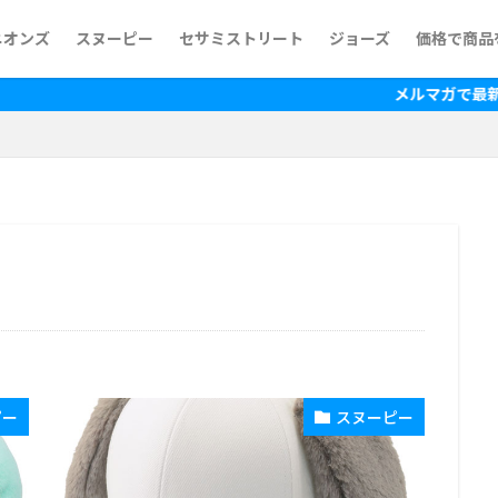
ニオンズ
スヌーピー
セサミストリート
ジョーズ
価格で商品
~500円
500円~1,
1,000円~
1,500円~
2,000円~
2,500円~
3,000円~
3,500円~
4,000円~
4,500円~
5,000円~
5,500円~
6,500円~
7,500円~
10,000円
15,000円
メルマガで最新の情報を入手！
ピー
スヌーピー