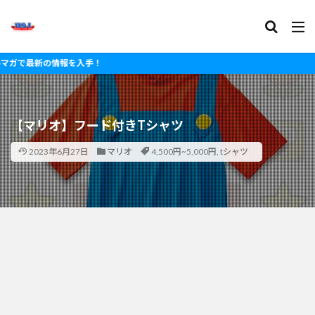
新の情報を入手！
【マリオ】フード付きTシャツ
2023年6月27日
マリオ
4,500円~5,000円
,
tシャツ