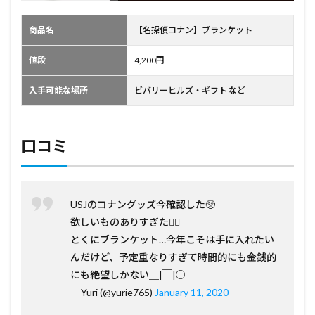
商品名
【名探偵コナン】ブランケット
値段
4,200円
入手可能な場所
ビバリーヒルズ・ギフト など
口コミ
USJのコナングッズ今確認した🥺
欲しいものありすぎた🤦‍♀️
とくにブランケット…今年こそは手に入れたい
んだけど、予定重なりすぎて時間的にも金銭的
にも絶望しかない＿|￣|○
— Yuri (@yurie765)
January 11, 2020