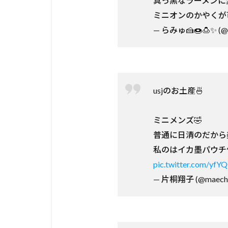
真っ黒なラーメンに変
ミニオンのかやくが
— らみゅ🍰🍩🍮✨ (@
usjのお土産🍜
ミニメンズ🤣
普通に日清のだから
私のはイカ墨パウチ
pic.twitter.com/yfY
— 片桐翔子 (@maecha