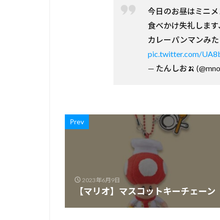
今日のお昼はミニメ
食べかけ失礼します
カレーパンマンみた
pic.twitter.com/UA
— たんしお🍌 (@mnon
Prev
2023年6月9日
【マリオ】マスコットキーチェーン