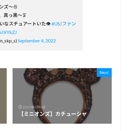
ンズ〜🍜
、真っ黒〜🦑
いなスチュアートいた👁
#USJファン
8bJXYkZJ
_skp_s)
September 4, 2022
Next
2023年6月9日
【ミニオンズ】カチューシャ