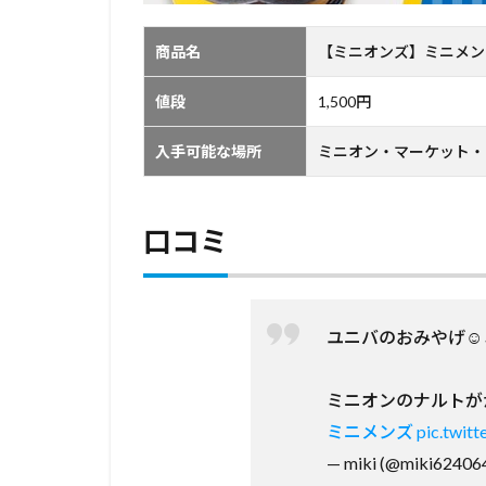
商品名
【ミニオンズ】ミニメン
値段
1,500円
入手可能な場所
ミニオン・マーケット・
口コミ
ユニバのおみやげ☺
ミニオンのナルトが
ミニメンズ
pic.twit
— miki (@miki62406