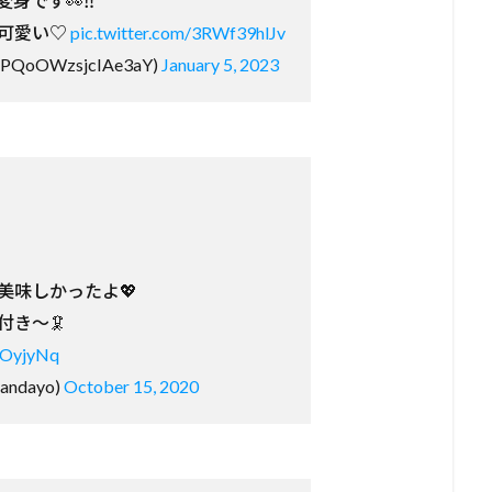
身です👀‼️
可愛い♡
pic.twitter.com/3RWf39hlJv
PQoOWzsjcIAe3aY)
January 5, 2023
美味しかったよ💖
付き〜🦑
QOyjyNq
ndayo)
October 15, 2020