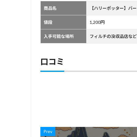
商品名
【ハリーポッター】バー
値段
1,200円
入手可能な場所
フィルチの没収品店など
口コミ
Prev