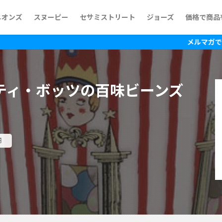
ニオンズ
スヌーピー
セサミストリート
ジョーズ
価格で商品
~500円
500円~1,
1,000円~
1,500円~
2,000円~
2,500円~
3,000円~
3,500円~
4,000円~
4,500円~
5,000円~
5,500円~
6,500円~
7,500円~
10,000円
15,000円
メルマガで最新の情報を
ティ・ボッツの百味ビーンズ
円