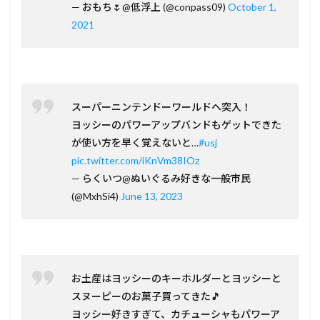
— おもち🌷@低浮上 (@conpass09)
October 1,
2021
スーパーニンテンドーワールドへ突入！
ヨッシーのパワーアップバンドもゲットできた
が使い方を早く覚えないと…
#usj
pic.twitter.com/iKnVm38IOz
— らくいつ@ぬいぐるみ好きな一般市民
(@MxhSi4)
June 13, 2023
お土産はヨッシーのキーホルダーとヨッシーと
スヌーピーのお菓子買ってきた🎵
ヨッシー好きすぎて、カチューシャもパワーア