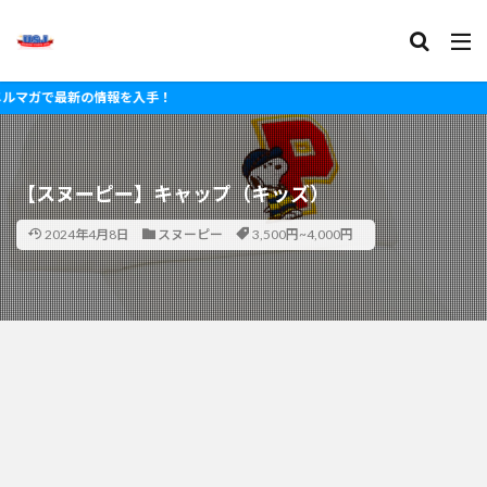
で最新の情報を入手！
【スヌーピー】キャップ（キッズ）
2024年4月8日
スヌーピー
3,500円~4,000円