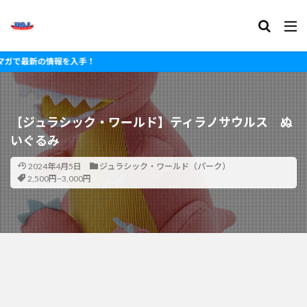
新の情報を入手！
【ジュラシック・ワールド】ティラノサウルス ぬ
いぐるみ
2024年4月5日
ジュラシック・ワールド（パーク）
2,500円~3,000円