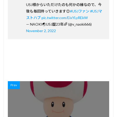
USJ様からいただけたのも何かの縁なので、今
後も毎回持っていきます😊
#USJファン
#USJマ
ストハブ
pic.twitter.com/EixYLyREkW
— NAOKI🌏USJ歴23年🌈 (@v_naoki666)
November 2, 2022
Prev