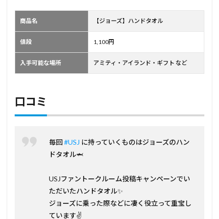
商品名
【ジョーズ】ハンドタオル
値段
1,100円
入手可能な場所
アミティ・アイランド・ギフト など
口コミ
毎回
#USJ
に持っていくものはジョーズのハン
ドタオル🦈
USJファントークルーム投稿キャンペーンでい
ただいたハンドタオル✨
ジョーズに乗った際などに凄く役立って重宝し
ています✌️