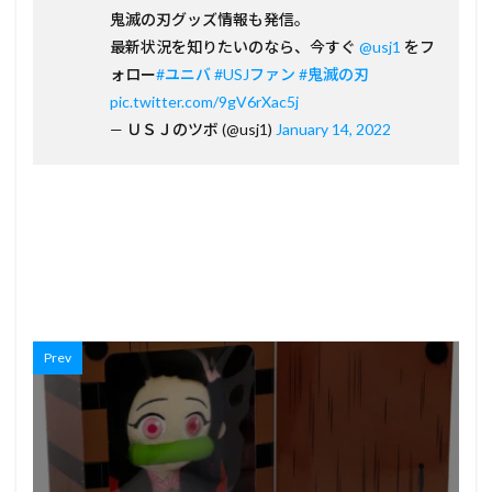
鬼滅の刃グッズ情報も発信。
最新状況を知りたいのなら、今すぐ
@usj1
をフ
ォロー
#ユニバ
#USJファン
#鬼滅の刃
pic.twitter.com/9gV6rXac5j
— ＵＳＪのツボ (@usj1)
January 14, 2022
Prev