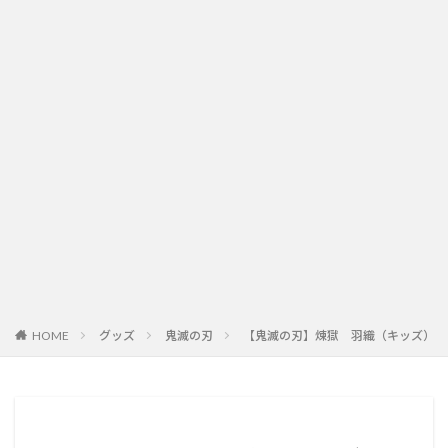
HOME
グッズ
鬼滅の刃
【鬼滅の刃】煉獄 羽織（キッズ）