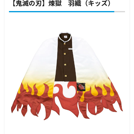
【鬼滅の刃】煉獄 羽織（キッズ）