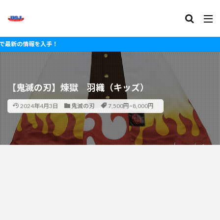
情報を入手！
【鬼滅の刃】煉獄 羽織（キッズ）
2024年4月3日
鬼滅の刃
7,500円~8,000円