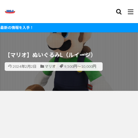
報を入手！
【マリオ】ぬいぐるみL（ルイージ）
2024年2月2日
マリオ
9,500円～10,000円