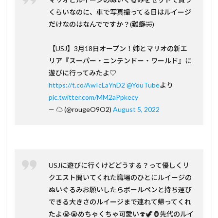
くらいなのに、車で写真撮ってる日はルイージ
だけなのはなんでですか？(難癖🤣)
【USJ】3月18日オープン！姉とマリオの新エ
リア『スーパー・ニンテンドー・ワールド』に
遊びに行ってみたよ♡
https://t.co/AwIcLaYnD2
@YouTube
より
pic.twitter.com/MM2aPpkecy
— ☁️ (@rougeO9O2)
August 5, 2022
USJに遊びに行くけどどうする？って優しくリ
クエスト聞いてくれた職場のひとにルイージの
ぬいぐるみお願いしたらボールペンと持ち運び
できる大きさのルイージまで連れて帰ってくれ
たよ😭😭めちゃくちゃ可愛い🍄🦖🦍先代のルイ