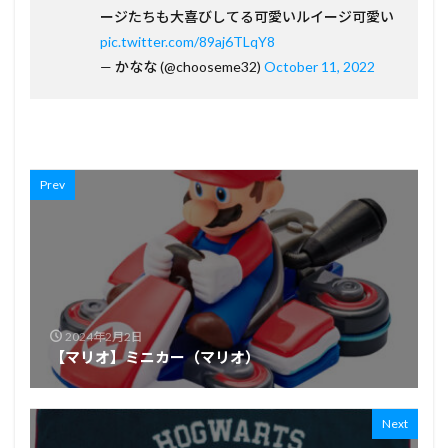
ージたちも大喜びしてる可愛いルイージ可愛い
pic.twitter.com/89aj6TLqY8
— かなな (@chooseme32)
October 11, 2022
Prev
2024年2月2日
【マリオ】ミニカー（マリオ）
Next