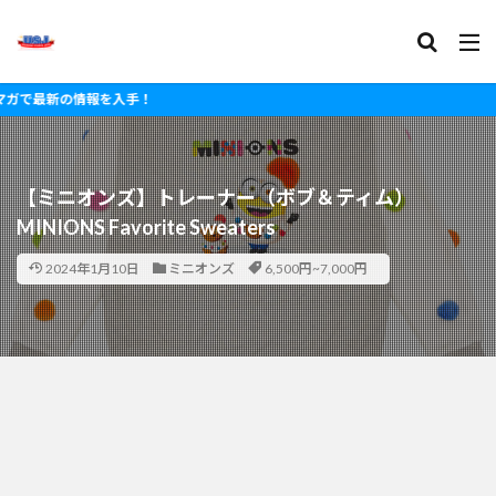
新の情報を入手！
【ミニオンズ】トレーナー（ボブ＆ティム）
MINIONS Favorite Sweaters
2024年1月10日
ミニオンズ
6,500円~7,000円