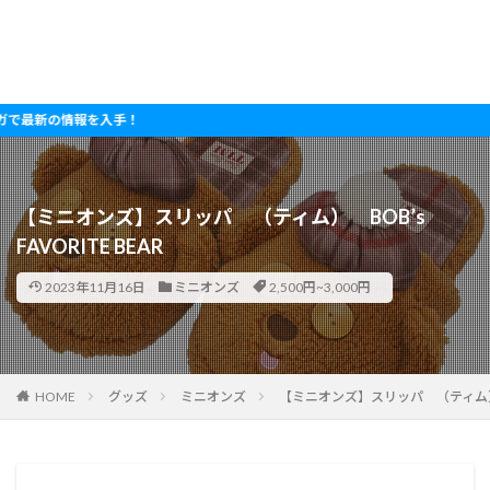
の情報を入手！
【ミニオンズ】スリッパ （ティム） BOB’s
FAVORITE BEAR
2023年11月16日
ミニオンズ
2,500円~3,000円
HOME
グッズ
ミニオンズ
【ミニオンズ】スリッパ （ティム） BOB