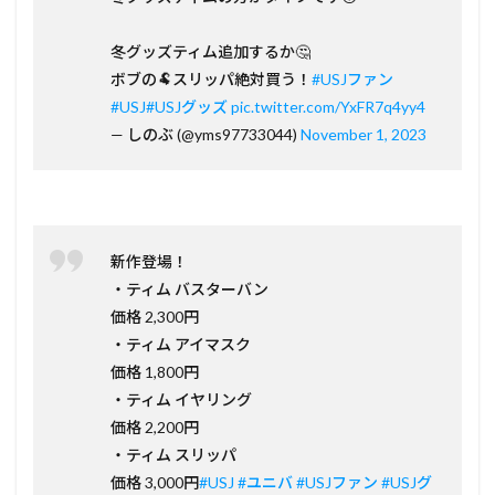
冬グッズティム追加するか🤔
ボブの🐏スリッパ絶対買う！
#USJファン
#USJ
#USJグッズ
pic.twitter.com/YxFR7q4yy4
— しのぶ (@yms97733044)
November 1, 2023
新作登場！
・ティム バスターバン
価格 2,300円
・ティム アイマスク
価格 1,800円
・ティム イヤリング
価格 2,200円
・ティム スリッパ
価格 3,000円
#USJ
#ユニバ
#USJファン
#USJグ