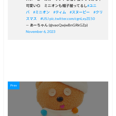
可愛い💞 ミニオンも帽子被ってるし
#ユニ
バ
#ミニオン
#ティム
#スヌーピー
#クリ
スマス
#USJ
pic.twitter.com/cgnLxyZE50
— あーちゃん (@vaoQwjwBnGRkGZp)
November 6, 2023
Prev