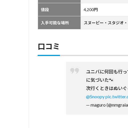
値段
4,200円
入手可能な場所
スヌーピー・スタジオ・
口コミ
ユニバに何回も行っ
に気づいた🐾
次行くときはぬいぐ
@Snoopy
pic.twitte
— maguro (@nmgraia