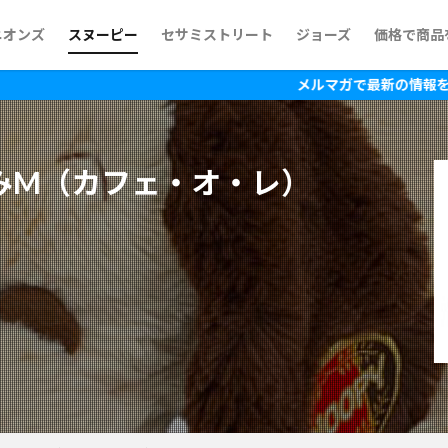
ニオンズ
スヌーピー
セサミストリート
ジョーズ
価格で商品
~500円
500円~1,
1,000円~
1,500円~
2,000円~
2,500円~
3,000円~
3,500円~
4,000円~
4,500円~
5,000円~
5,500円~
6,500円~
7,500円~
10,000円
15,000円
メルマガで最新の情報を入手！
みM（カフェ・オ・レ）