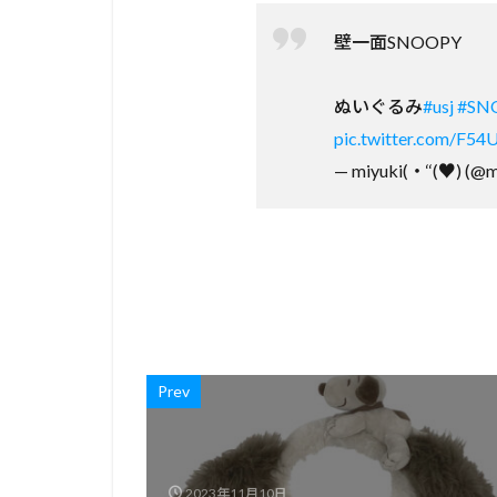
壁一面SNOOPY
ぬいぐるみ
#usj
#SN
pic.twitter.com/F54
— miyuki(・‘‘(♥) (@
Prev
2023年11月10日