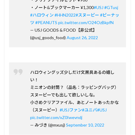
・ノート&ブックマーカー ¥1,300
#USJ
#GTusj
#ハロウィン
#HHN2022
#スヌーピー
#ピーナッ
ツ
#PEANUTS
pic.twitter.com/O24OzBkpfN
— USJ GOODS & FOOD【非公式】
(@usj_goods_food)
August 26, 2022
ハロウィングッズ少しだけ文房具あるの嬉し
い！
ミニオンの封筒？（品名：ラッピングバッグ）
スヌーピーでも出して欲しいしな。
小さめクリアファイル、あとノートあったかな
（スヌーピー）
#USJファン
#ユニバ
#USJ
pic.twitter.com/xZ0Iwevndj
— みづき (@mxusj)
September 10, 2022