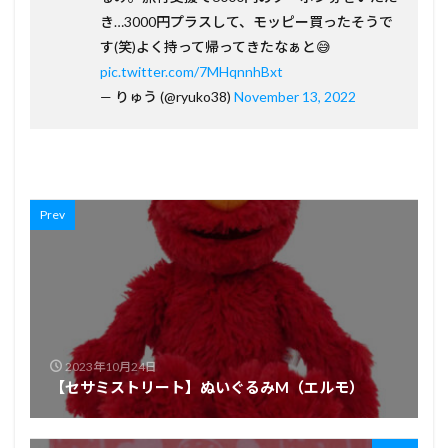
き…3000円プラスして、モッピー買ったそうで
す(笑)よく持って帰ってきたなぁと😅
pic.twitter.com/7MHqnnhBxt
— りゅう (@ryuko38)
November 13, 2022
Prev
2023年10月24日
【セサミストリート】ぬいぐるみM（エルモ）