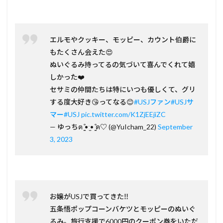
エルモやクッキー、モッピー、カウント伯爵に
もたくさん会えた😍
ぬいぐるみ持ってるの気づいて喜んでくれて嬉
しかった❤️
セサミの仲間たちは特にいつも優しくて、グリ
する度大好き😘ってなる😊
#USJファン
#USJサ
マー
#USJ
pic.twitter.com/K1ZjEEjiZC
— ゆっちฅ ̳͒•ˑ̫• ̳͒ฅ♡ (@YuIcham_22)
September
3, 2023
お嬢がUSJで買ってきた‼️
五条悟ポップコーンバケツとモッピーのぬいぐ
るみ。旅行支援で6000円のクーポン券をいただ