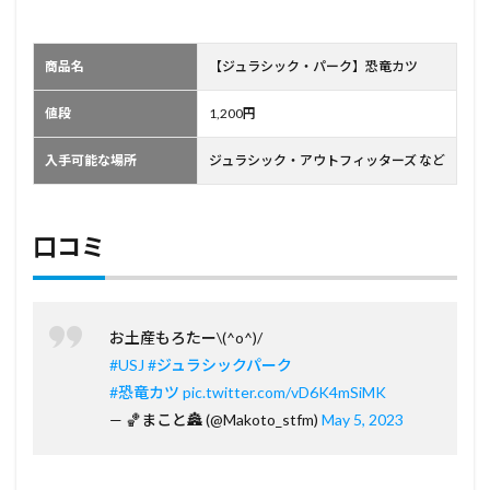
商品名
【ジュラシック・パーク】恐竜カツ
値段
1,200円
入手可能な場所
ジュラシック・アウトフィッターズ など
口コミ
お土産もろたー\(^o^)/
#USJ
#ジュラシックパーク
#恐竜カツ
pic.twitter.com/vD6K4mSiMK
— 🏀まこと🏯 (@Makoto_stfm)
May 5, 2023