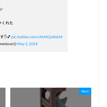
ン
クくれた
す✋💕
pic.twitter.com/vXsMQvhhbM
nlove1)
May 2, 2014
Next