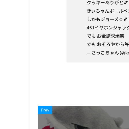
クッキーありがと💕
きぃちゃんボールペ
しかもジョーズ☺️💕
451イヤホンジャッ
でも お金請求爆笑
でも おそろやから許
— さっこちゃん (@kme
Prev