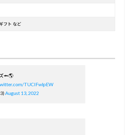
ギフト など
🦈🌎
.twitter.com/TUCIFwlpEW
3)
August 13, 2022