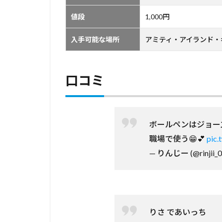
値段
1,000円
入手可能な場所
アミティ・アイランド・
口コミ
ボールペンはジョーズ
職場で使う😁💕
pic
— りんじー (@rinjii_0
りさ であいっち