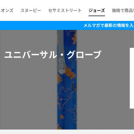
ニオンズ
スヌーピー
セサミストリート
ジョーズ
価格で商品
~500円
500円~1,
1,000円~
1,500円~
2,000円~
2,500円~
3,000円~
3,500円~
4,000円~
4,500円~
5,000円~
5,500円~
6,500円~
7,500円~
10,000円
15,000円
メルマガで最新の情報を入手！
 ユニバーサル・グローブ