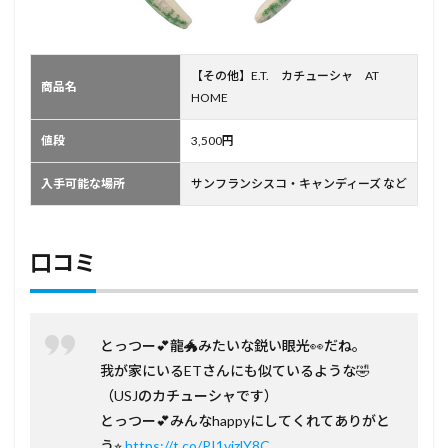
【その他】E.T. カチューシャ AT
商品名
HOME
値段
3,500円
入手可能な場所
サンフランシスコ・キャンディーズ など
口コミ
とっつー💕龍🐲みたいな鋭い眼光👀だね。
我が家にいるETさんにも似ているような🤣
（USJのカチューシャです）
とっつー💕みんなhappyにしてくれてありがと
う⭐︎
https://t.co/PI1vizlY8C