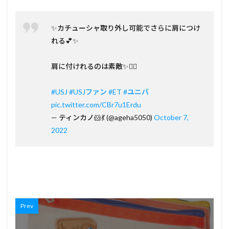
✨カチューシャ取り外し可能でさらに肩につけ
れる💕✨
肩に付けれるのは素敵✨👍🏻
#USJ
#USJファン
#ET
#ユニバ
pic.twitter.com/CBr7u1Erdu
— ティンカノ🐹💃 (@ageha5050)
October 7,
2022
Prev