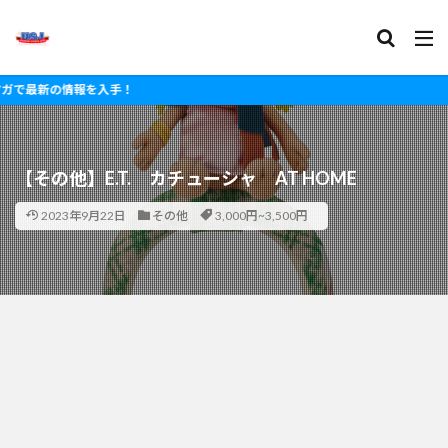
新の情報を入手！
【その他】E.T. カチューシャ AT HOME
2023年9月22日
その他
3,000円~3,500円