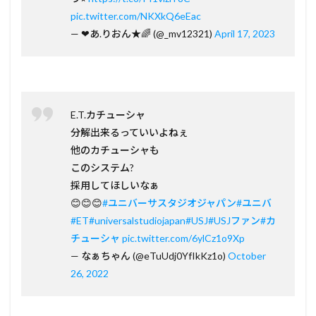
pic.twitter.com/NKXkQ6eEac
— ❤︎あ.りおん★🌈 (@_mv12321)
April 17, 2023
E.T.カチューシャ
分解出来るっていいよねぇ
他のカチューシャも
このシステム?
採用してほしいなぁ
😊😊😊
#ユニバーサスタジオジャパン
#ユニバ
#ET
#universalstudiojapan
#USJ
#USJファン
#カ
チューシャ
pic.twitter.com/6ylCz1o9Xp
— なぁちゃん (@eTuUdj0YfIkKz1o)
October
26, 2022