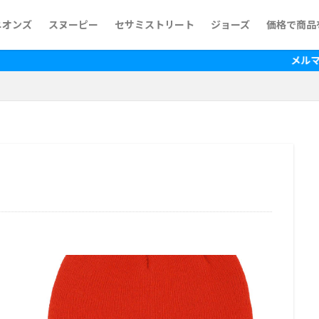
ニオンズ
スヌーピー
セサミストリート
ジョーズ
価格で商品
~500円
500円~1,
1,000円~
1,500円~
2,000円~
2,500円~
3,000円~
3,500円~
4,000円~
4,500円~
5,000円~
5,500円~
6,500円~
7,500円~
10,000円
15,000円
メルマガで最新の情報を